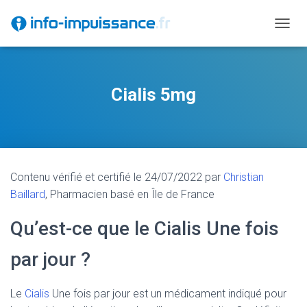
D
É
P
L
I
Cialis 5mg
E
R
L
A
N
A
Contenu vérifié et certifié le 24/07/2022 par
Christian
V
I
Baillard
, Pharmacien basé en Île de France
G
A
Qu’est-ce que le Cialis Une fois
T
I
par jour ?
O
N
Le
Cialis
Une fois par jour est un médicament indiqué pour