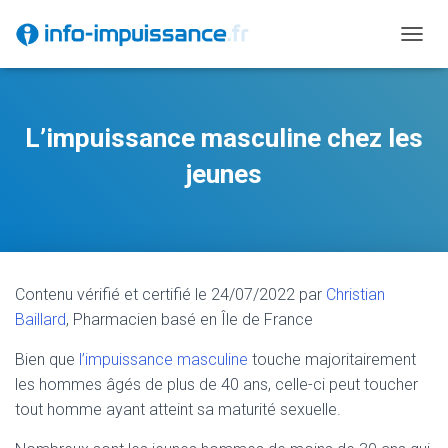
D
É
P
L
I
L’impuissance masculine chez les
E
R
jeunes
L
A
N
A
V
I
Contenu vérifié et certifié le 24/07/2022 par
Christian
G
A
Baillard
, Pharmacien basé en Île de France
T
I
Bien que
l’impuissance masculine
touche majoritairement
O
les hommes âgés de plus de 40 ans, celle-ci peut toucher
N
tout homme ayant atteint sa maturité sexuelle.