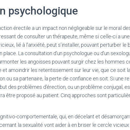
en psychologique
ction érectile a un impact non négligeable sur le moral 
ntéressant de consulter un thérapeute, même si celle-ci a un
vicieux, lié à l’anxiété, peut s’installer, pouvant perturber 
n place. La consultation d’un psychologue ou d’un sexologu
surmonter les angoisses pouvant surgir chez les hommes co
 et amoindrir les retentissement sur leur vie, que ce soit la
 ou sa partenaire, la perte de confiance en soit. Si une re
ut des problèmes d’érection, ou un problème conjugal, est i
a être proposé au patient. Cinq approches sont particuliè
ognitivo-comportementale, qui, en décelant et désamorçan
ernant la sexualité vont aider à en briser le cercle vicieux 