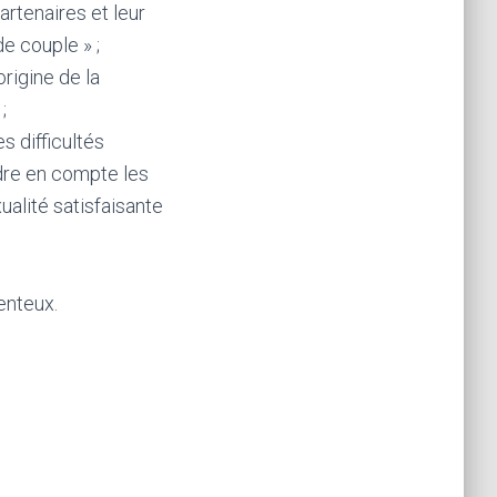
artenaires et leur
de couple » ;
origine de la
;
s difficultés
ndre en compte les
ualité satisfaisante
enteux.