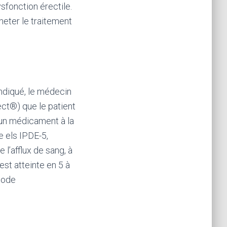
sfonction érectile.
heter le traitement
indiqué, le médecin
ect®) que le patient
r un médicament à la
 els IPDE-5,
l’afflux de sang, à
est atteinte en 5 à
mode