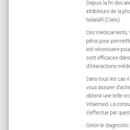
Depuis la fin des an
inhibiteurs de la ph
tadalafil (
Cialis
).
Ces médicaments, v
pénis pour permettre
est nécessaire pour
sont efficaces dan
d’interactions méd
Dans tous les cas i
vous assurer d’ache
obtenir une telle o
Vitaemed. La consul
s’effectue par quest
Selon le diagnosti