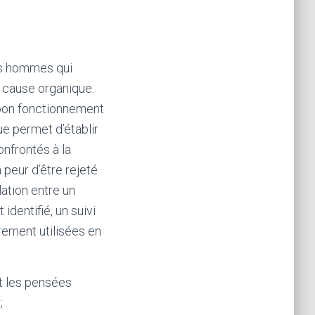
des hommes qui
e cause organique.
le bon fonctionnement
e permet d’établir
nfrontés à la
 peur d’être rejeté
lation entre un
dentifié, un suivi
rement utilisées en
t les pensées
;