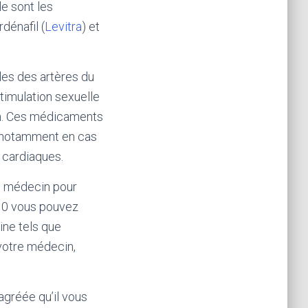
le sont les
ardénafil (
Levitra
) et
les des artères du
stimulation sexuelle
ion. Ces médicaments
, notamment en cas
 cardiaques.
un médecin pour
010 vous pouvez
ine tels que
 votre médecin,
gréée qu’il vous