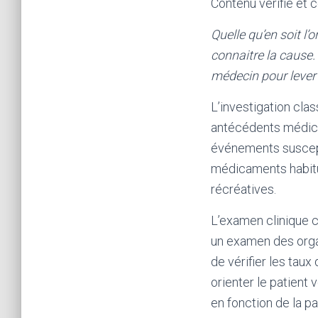
Contenu vérifié et 
Quelle qu’en soit l’o
connaitre la cause. 
médecin pour lever 
L’investigation cla
antécédents médica
événements susceptib
médicaments habitue
récréatives.
L’examen clinique c
un examen des orga
de vérifier les tau
orienter le patient
en fonction de la pa