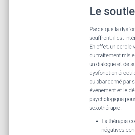
Le souti
Parce que la dysfon
souffrent, il est i
En effet, un cercle 
du traitement mis e
un dialogue et de 
dysfonction érectile
ou abandonné par son
événement et le déb
psychologique pourr
sexothérapie :
La thérapie c
négatives conc