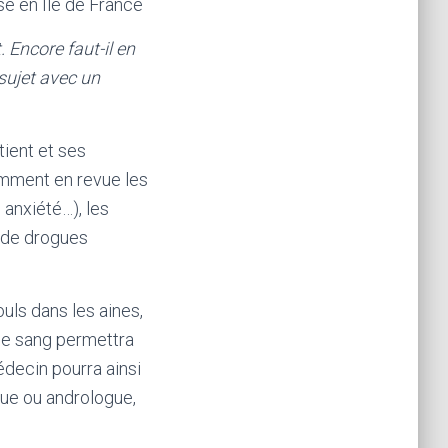
sé en Île de France
. Encore faut-il en
 sujet avec un
tient et ses
amment en revue les
 anxiété…), les
e de drogues
uls dans les aines,
de sang permettra
édecin pourra ainsi
gue ou andrologue,