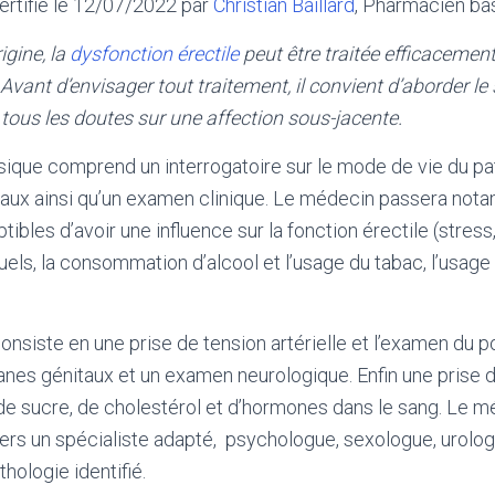
certifié le 12/07/2022 par
Christian Baillard
, Pharmacien ba
rigine, la
dysfonction érectile
peut être traitée efficacement
Avant d’envisager tout traitement, il convient d’aborder le
tous les doutes sur une affection sous-jacente.
ssique comprend un interrogatoire sur le mode de vie du pa
ux ainsi qu’un examen clinique. Le médecin passera not
les d’avoir une influence sur la fonction érectile (stress,
ls, la consommation d’alcool et l’usage du tabac, l’usag
onsiste en une prise de tension artérielle et l’examen du po
nes génitaux et un examen neurologique. Enfin une prise 
x de sucre, de cholestérol et d’hormones dans le sang. Le m
 vers un spécialiste adapté, psychologue, sexologue, urolo
thologie identifié.